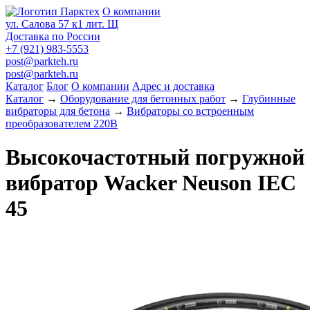
О компании
ул. Салова 57 к1 лит. Щ
Доставка по России
+7 (921) 983-5553
post@parkteh.ru
post@parkteh.ru
Каталог
Блог
О компании
Адрес и доставка
Каталог
→
Оборудование для бетонных работ
→
Глубинные
вибраторы для бетона
→
Вибраторы со встроенным
преобразователем 220В
Высокочастотный погружной
вибратор Wacker Neuson IEC
45