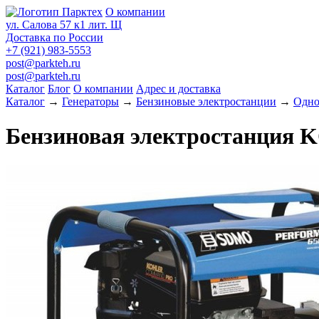
О компании
ул. Салова 57 к1 лит. Щ
Доставка по России
+7 (921) 983-5553
post@parkteh.ru
post@parkteh.ru
Каталог
Блог
О компании
Адрес и доставка
Каталог
→
Генераторы
→
Бензиновые электростанции
→
Одно
Бензиновая электростанция