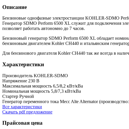
Описание
Бензиновые однофазные электростанции KOHLER-SDMO Perform
Генератор SDMO Perform 6500 XL служит для подключения эле
позволяет работать автономно до 7 часов.
Бензиновый генератор SDMO Perform 6500 XL обладает номи
бензиновым двигателем Kohler CH440 и итальянским генератором
Для бензинового двигателя Kohler CH440 так же всегда в нали
Характеристики
Производитель
KOHLER-SDMO
Напряжение
230 B
Максимальная мощность
6,5/8,2 кВт/кВа
Номинальная мощность
5,8/7,3 кВт/кВа
Стартер
Ручной
Генератор переменного тока
Mecc Alte Alternator (производство
Все характеристики
Скачать pdf предложение
Прайсовая цена