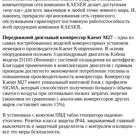
компьютерная сеть компании KAESER делает доступным
«ноу-хау» для всех заказчиков в любой точке земного шара. И,
наконец, прекрасно организованная сеть сервисного
обслуживания гарантирует постоянную работоспособность
всей продукции компании KAESER.
Передвижной дизельный компрессор K
aeser M27
– одна из
самых востребованных моделей компрессорных установок
немецкого производителя Kaeser Kompressoren. В основу
оборудования положен 3-цилиндровый двигатель Kubota
модели D1105 (Япония) с системой охлаждения на антифризе.
Благодаря применению в комплектации двигателя с прямым
приводом достигнуто экономичное потребление топлива и
повышенная производительность компрессора. Компрессор
Kaeser M27 имеет уникальный винтовой блок с профилем
SIGMA, который способствует получению большого объема
сжатого воздуха при оптимально низких затратах энергии
(экономия по сравнению с аналогами компрессоров других
марок составляет около 15%).
В установках с кожухом ПВД табло генератора надежно
утоплено. Розетки класса защиты IP44, закрываемый главный
выключатель и защитный разделитель с контролем изоляции –
все это меры безопасности.