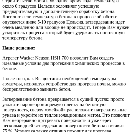
Строительство моста в холодное время года: температура
около 0 градусов Цельсия осложняет успешную
предварительную и дополнительную обработку бетона.
Логично: если температура бетона в процессе обработки
опускается ниже 5-10 градусов Цельсия, затвердевание идет
очень медленно или вообще не происходит. Теперь Вам нужен
ускоритель процесса который будет удерживать постоянную
температуру бетона.
Наше решение:
Агрегат Wacker Neuson HSH 700 позволит Вам создать
идеальные условия для протекания химических процессов в
бетоне.
После того, как Вы достигли необходимой температуры
арматуры, используя устройство для прогрева почвы, можно
беспрепятственно заливать бетон.
Затвердевание бетона превращается в сущий пустяк: просто
уложите паронепроницаемую пленку на бетонную
поверхность, сверху «змейкой» расположите нагревательные
рукава и укройте их теплоизоляционным матом. Это позволит
Вам непрерывно прггревать поверхность и уже через
несколько дней затвердевание поверхности бетона составит
75 %. Установка также отлично походит для прогрева