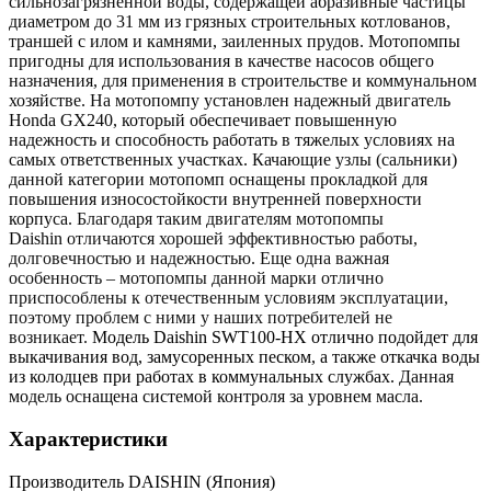
сильнозагрязненной воды, содержащей абразивные частицы
диаметром до 31 мм из грязных строительных котлованов,
траншей с илом и камнями, заиленных прудов. Мотопомпы
пригодны для использования в качестве насосов общего
назначения, для применения в строительстве и коммунальном
хозяйстве. На мотопомпу установлен надежный двигатель
Honda GX240, который обеспечивает повышенную
надежность и способность работать в тяжелых условиях на
самых ответственных участках. Качающие узлы (сальники)
данной категории мотопомп оснащены прокладкой для
повышения износостойкости внутренней поверхности
корпуса.
Благодаря таким двигателям мотопомпы
Daishin
отличаются хорошей эффективностью работы,
долговечностью и надежностью. Еще одна важная
особенность – мотопомпы данной марки отлично
приспособлены к отечественным условиям эксплуатации,
поэтому проблем с ними у наших потребителей не
возникает.
Модель Daishin SWT100-HX отлично подойдет для
выкачивания вод, замусоренных песком, а также откачка воды
из колодцев при работах в коммунальных службах.
Данная
модель оснащена системой контроля за уровнем масла.
Характеристики
Производитель
DAISHIN (Япония)