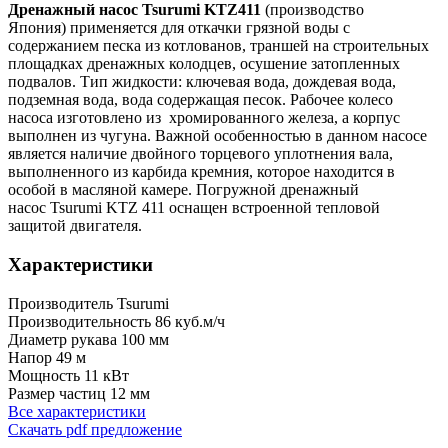
Дренажный насос Tsurumi KTZ411
(производство
Япония)
применяется для откачки грязной воды с
содержанием песка из котлованов, траншей на строительных
площадках дренажных колодцев, осушение затопленных
подвалов.
Тип жидкости: к
лючевая вода, дождевая вода,
подземная вода, вода содержащая песок.
Рабочее колесо
насоса изготовлено из хромированного железа, а корпус
выполнен из чугуна. Важной особенностью в данном насосе
является наличие двойного торцевого уплотнения вала,
выполненного из карбида кремния, которое находится в
особой в масляной камере. Погружной дренажный
насос Tsurumi KTZ 411 оснащен встроенной тепловой
защитой двигателя.
Характеристики
Производитель
Tsurumi
Производительность
86 куб.м/ч
Диаметр рукава
100 мм
Напор
49 м
Мощность
11 кВт
Размер частиц
12 мм
Все характеристики
Скачать pdf предложение