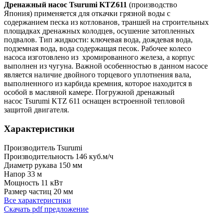
Дренажный насос Tsurumi KTZ611
(производство
Япония)
применяется для откачки грязной воды с
содержанием песка из котлованов, траншей на строительных
площадках дренажных колодцев, осушение затопленных
подвалов.
Тип жидкости: к
лючевая вода, дождевая вода,
подземная вода, вода содержащая песок.
Рабочее колесо
насоса изготовлено из хромированного железа, а корпус
выполнен из чугуна. Важной особенностью в данном насосе
является наличие двойного торцевого уплотнения вала,
выполненного из карбида кремния, которое находится в
особой в масляной камере. Погружной дренажный
насос Tsurumi KTZ 611 оснащен встроенной тепловой
защитой двигателя.
Характеристики
Производитель
Tsurumi
Производительность
146 куб.м/ч
Диаметр рукава
150 мм
Напор
33 м
Мощность
11 кВт
Размер частиц
20 мм
Все характеристики
Скачать pdf предложение