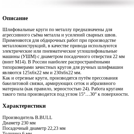
Описание
Шлифовальные круги по металлу предназначены для
агрессивного съёма металла и усилений сварных швов.
Применяются для обдирочных работ при производстве
металлоконструкций, в качестве привода используются
электрические или пневматические углошлифовальные
машины (УШМ) с диаметром посадочного отверстия 22 мм
(винт М14). В России наиболее распространёнными
типоразмерами зачистных кругов для ручных шлифмашин
являются 125х6х22 мм и 230х6х22 мм.
Как и отрезные круги, производятся путём прессования
бакелитовой связки, армирующих сеток и абразивного
материала (как правило, зерностостью 24). Работа кругами
такого типа производится под углом 15°…30° к поверхности.
Характеристики
Производитель
B.BULL
Диаметр
230 мм
Посадочный диаметр
22,23 мм
Толщина
6 мм