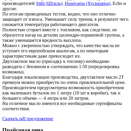
производителей
Stihl (Штиль)
,
Husqvarna (Хускварна)
, Echo и
другие.
По итогам проведенных тестов, видно, что оно отлично
защищает от износа. Уменьшает силу трения, в результате чего
снижается температура работающего двигателя.
Полностью сгорает вместе с топливом, как следствие, не
образуется нагар на деталях цилиндро-поршневой группы, а
также уменьшается вредность выхлопа.
Можно с уверенностью утверждать, что качество масла не
уступает его европейским аналогам, а по некоторым
характеристикам даже превосходит их.
Двухтактное масло (присадку к топливу) необходимо
разводить с бензином в соотношении 1:50 (передозировка
возможна).
Благодаря локализации производства, двухтактное масло 2Т
премиум можно приобрести по очень привлекательной цене.
Производителем предусмотрена возможность приобретения
как маленьких бутылок по 1 литру (10 шт в коробке), так и
большего объема — 4 литра или 20 литров.
На отличное масло имеются все необходимые сертификаты
соответствия.
Скачать pdf предложение
Прайсовая цена