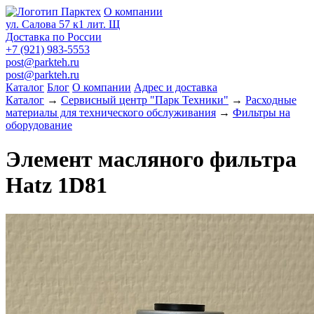
О компании
ул. Салова 57 к1 лит. Щ
Доставка по России
+7 (921) 983-5553
post@parkteh.ru
post@parkteh.ru
Каталог
Блог
О компании
Адрес и доставка
Каталог
→
Сервисный центр "Парк Техники"
→
Расходные
материалы для технического обслуживания
→
Фильтры на
оборудование
Элемент масляного фильтра
Hatz 1D81