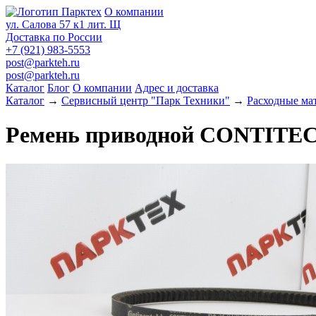
О компании
ул. Салова 57 к1 лит. Щ
Доставка по России
+7 (921) 983-5553
post@parkteh.ru
post@parkteh.ru
Каталог
Блог
О компании
Адрес и доставка
Каталог
→
Сервисный центр "Парк Техники"
→
Расходные ма
Ремень приводной CONTITECH