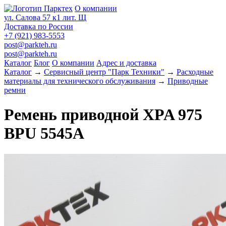
О компании
ул. Салова 57 к1 лит. Щ
Доставка по России
+7 (921) 983-5553
post@parkteh.ru
post@parkteh.ru
Каталог
Блог
О компании
Адрес и доставка
Каталог
→
Сервисный центр "Парк Техники"
→
Расходные
материалы для технического обслуживания
→
Приводные
ремни
Ремень приводной XPA 975
BPU 5545A