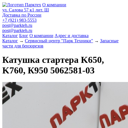
О компании
ул. Салова 57 к1 лит. Щ
Доставка по России
+7 (921) 983-5553
post@parkteh.ru
post@parkteh.ru
Каталог
Блог
О компании
Адрес и доставка
Каталог
→
Сервисный центр "Парк Техники"
→
Запасные
части для бензорезов
Катушка стартера K650,
K760, К950 5062581-03