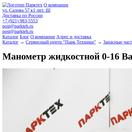
О компании
ул. Салова 57 к1 лит. Щ
Доставка по России
+7 (921) 983-5553
post@parkteh.ru
post@parkteh.ru
Каталог
Блог
О компании
Адрес и доставка
Каталог
→
Сервисный центр "Парк Техники"
→
Запасные час
Манометр жидкостной 0-16 Ba