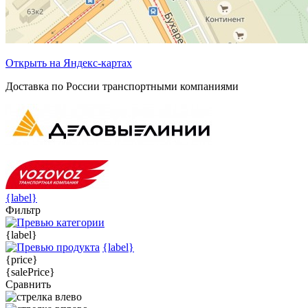
Открыть на Яндекс-картах
Доставка по России транспортными компаниями
{label}
Фильтр
{label}
{label}
{price}
{salePrice}
Сравнить