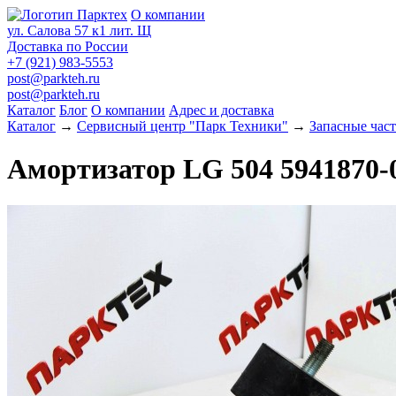
О компании
ул. Салова 57 к1 лит. Щ
Доставка по России
+7 (921) 983-5553
post@parkteh.ru
post@parkteh.ru
Каталог
Блог
О компании
Адрес и доставка
Каталог
→
Сервисный центр "Парк Техники"
→
Запасные час
Амортизатор LG 504 5941870-