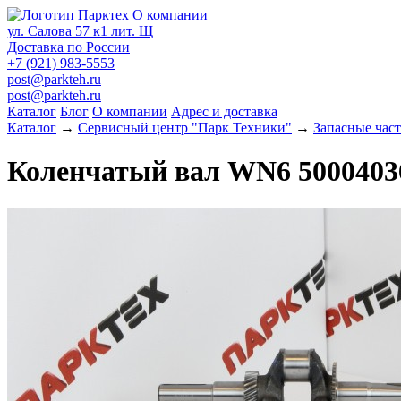
О компании
ул. Салова 57 к1 лит. Щ
Доставка по России
+7 (921) 983-5553
post@parkteh.ru
post@parkteh.ru
Каталог
Блог
О компании
Адрес и доставка
Каталог
→
Сервисный центр "Парк Техники"
→
Запасные час
Коленчатый вал WN6 5000403