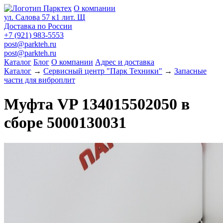
О компании
ул. Салова 57 к1 лит. Щ
Доставка по России
+7 (921) 983-5553
post@parkteh.ru
post@parkteh.ru
Каталог
Блог
О компании
Адрес и доставка
Каталог
→
Сервисный центр "Парк Техники"
→
Запасные
части для виброплит
Муфта VP 134015502050 в
сборе 5000130031