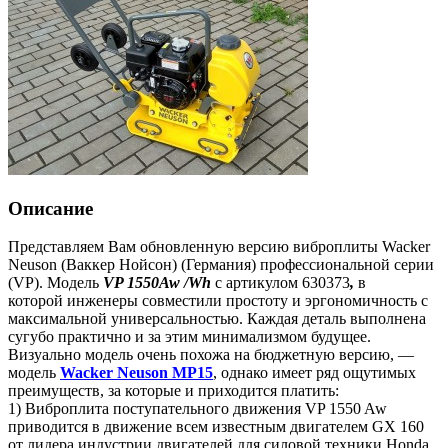
Описание
Представляем Вам обновленную версию виброплиты Wacker
Neuson (Ваккер Нойсон) (Германия) профессиональной серии
(VP). Модель
VP 1550Aw /Wh
с артикулом 630373
,
в
которой инженеры совместили простоту и эргономичность с
максимальной универсальностью. Каждая деталь выполнена
сугубо практично и за этим минимализмом будущее.
Визуально модель очень похожа на бюджетную версию, —
модель
Wacker Neuson
MP15
, однако имеет ряд ощутимых
преимуществ, за которые и приходится платить:
1) Виброплита поступательного движения VP 1550 Aw
приводится в движение всем известным двигателем GX 160
от лидера индустрии двигателей для силовой техники Honda