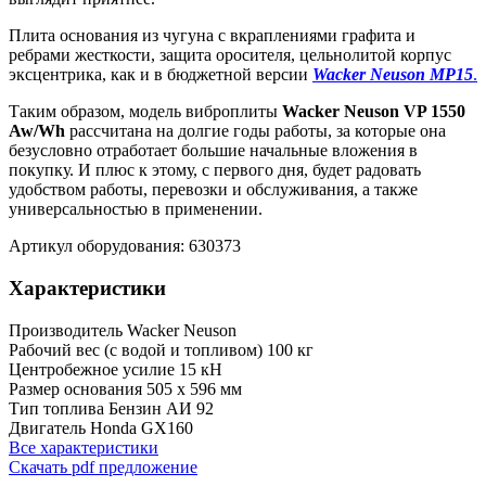
Плита основания из чугуна с вкраплениями графита и
ребрами жесткости, защита оросителя, цельнолитой корпус
эксцентрика, как и в бюджетной версии
Wacker Neuson MP15
.
Таким образом, модель виброплиты
Wacker Neuson VP 1550
Aw/Wh
рассчитана на долгие годы работы, за которые она
безусловно отработает большие начальные вложения в
покупку. И плюс к этому, с первого дня, будет радовать
удобством работы, перевозки и обслуживания, а также
универсальностью в применении.
Артикул оборудования: 630373
Характеристики
Производитель
Wacker Neuson
Рабочий вес (c водой и топливом)
100 кг
Центробежное усилие
15 кН
Размер основания
505 x 596 мм
Тип топлива
Бензин АИ 92
Двигатель
Honda GX160
Все характеристики
Скачать pdf предложение