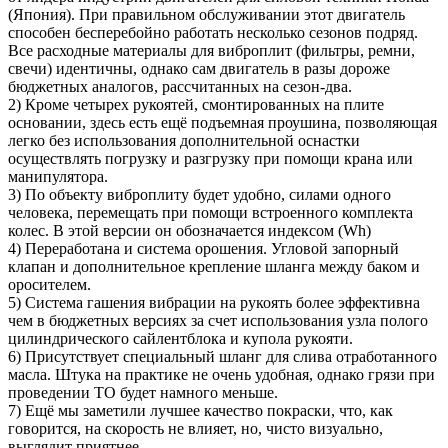
(Япония). При правильном обслуживании этот двигатель
способен бесперебойно работать несколько сезонов подряд.
Все расходные материалы для виброплит (фильтры, ремни,
свечи) идентичны, однако сам двигатель в разы дороже
бюджетных аналогов, рассчитанных на сезон-два.
2) Кроме четырех рукоятей, смонтированных на плите
основании, здесь есть ещё подъемная проушина, позволяющая
легко без использования дополнительной оснастки
осуществлять погрузку и разгрузку при помощи крана или
манипулятора.
3) По объекту виброплиту будет удобно, силами одного
человека, перемещать при помощи встроенного комплекта
колес. В этой версии он обозначается индексом (Wh)
4) Переработана и система орошения. Угловой запорный
клапан и дополнительное крепление шланга между баком и
оросителем.
5) Система гашения вибрации на рукоять более эффективна
чем в бюджетных версиях за счет использования узла полого
цилиндрического сайлентблока и купола рукояти.
6) Присутствует специальный шланг для слива отработанного
масла. Штука на практике не очень удобная, однако грязи при
проведении ТО будет намного меньше.
7) Ещё мы заметили лучшее качество покраски, что, как
говорится, на скорость не влияет, но, чисто визуально,
выглядит приятнее.