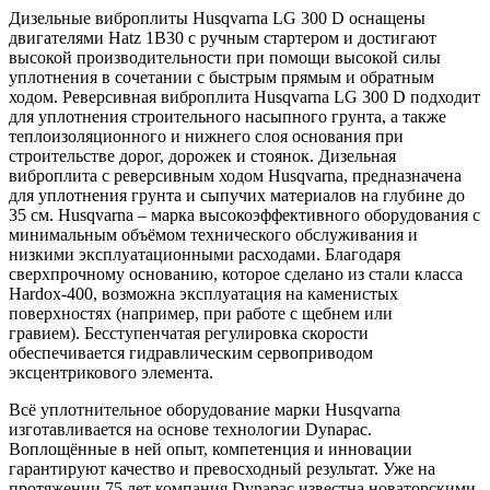
Дизельные виброплиты Husqvarna LG 300 D оснащены
двигателями Hatz 1B30 с ручным стартером и достигают
высокой производительности при помощи высокой силы
уплотнения в сочетании с быстрым прямым и обратным
ходом. Реверсивная виброплита Husqvarna LG 300 D подходит
для уплотнения строительного насыпного грунта, а также
теплоизоляционного и нижнего слоя основания при
строительстве дорог, дорожек и стоянок. Дизельная
виброплита с реверсивным ходом Husqvarna, предназначена
для уплотнения грунта и сыпучих материалов на глубине до
35 см. Husqvarna – марка высокоэффективного оборудования с
минимальным объёмом технического обслуживания и
низкими эксплуатационными расходами. Благодаря
сверхпрочному основанию, которое сделано из стали класса
Hardox-400, возможна эксплуатация на каменистых
поверхностях (например, при работе с щебнем или
гравием). Бесступенчатая регулировка скорости
обеспечивается гидравлическим сервоприводом
эксцентрикового элемента.
Всё уплотнительное оборудование марки Husqvarna
изготавливается на основе технологии Dynapac.
Воплощённые в ней опыт, компетенция и инновации
гарантируют качество и превосходный результат. Уже на
протяжении 75 лет компания Dynapac известна новаторскими