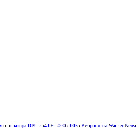
во оператора DPU 2540 H 5000610035
Виброплита Wacker Neuso