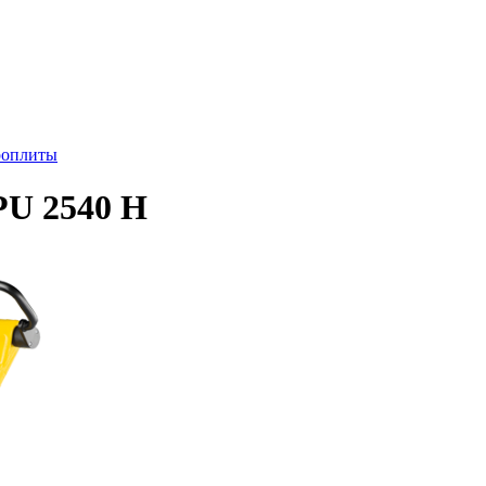
роплиты
PU 2540 H