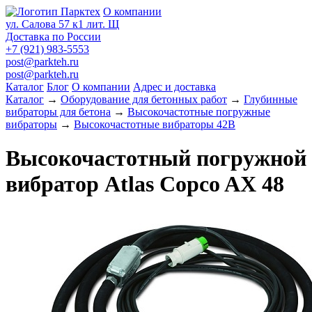
О компании
ул. Салова 57 к1 лит. Щ
Доставка по России
+7 (921) 983-5553
post@parkteh.ru
post@parkteh.ru
Каталог
Блог
О компании
Адрес и доставка
Каталог
→
Оборудование для бетонных работ
→
Глубинные
вибраторы для бетона
→
Высокочастотные погружные
вибраторы
→
Высокочастотные вибраторы 42В
Высокочастотный погружной
вибратор Atlas Copco AX 48