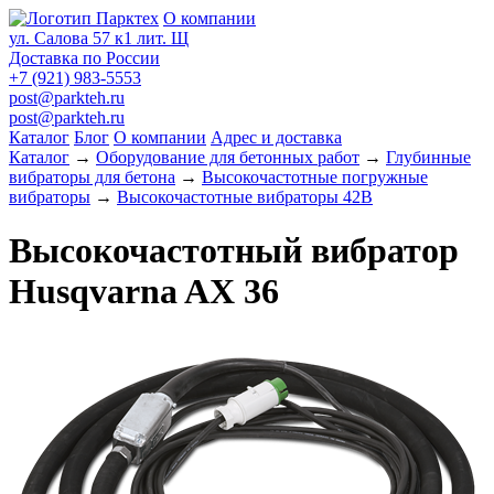
О компании
ул. Салова 57 к1 лит. Щ
Доставка по России
+7 (921) 983-5553
post@parkteh.ru
post@parkteh.ru
Каталог
Блог
О компании
Адрес и доставка
Каталог
→
Оборудование для бетонных работ
→
Глубинные
вибраторы для бетона
→
Высокочастотные погружные
вибраторы
→
Высокочастотные вибраторы 42В
Высокочастотный вибратор
Husqvarna AX 36