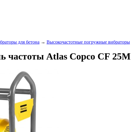
браторы для бетона
→
Высокочастотные погружные вибраторы
ь частоты Atlas Copco CF 25M