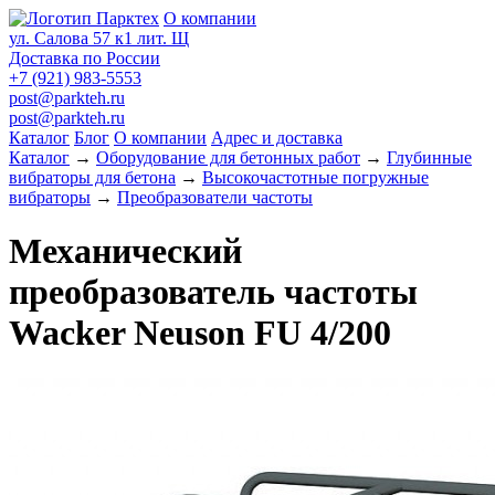
О компании
ул. Салова 57 к1 лит. Щ
Доставка по России
+7 (921) 983-5553
post@parkteh.ru
post@parkteh.ru
Каталог
Блог
О компании
Адрес и доставка
Каталог
→
Оборудование для бетонных работ
→
Глубинные
вибраторы для бетона
→
Высокочастотные погружные
вибраторы
→
Преобразователи частоты
Механический
преобразователь частоты
Wacker Neuson FU 4/200