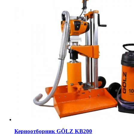
Керноотборник GÖLZ KB200