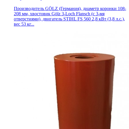
Производитель GÖLZ (Германия), диаметр коронки 108-
208 мм, хвостовик Gölz 3-Loch Flansch (с 3-мя
отверстиями), двигатель STIHL FS 560 2,8 кВт (3,8 л.с.),
вес 53 кг...